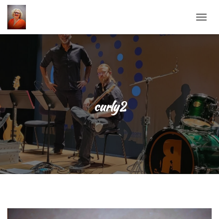
OUVRI
curly2