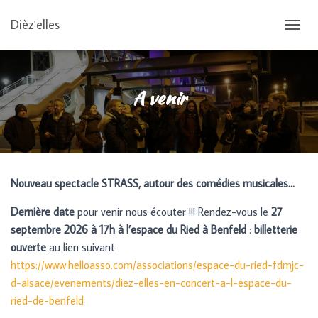
Dièz'elles
OUVRI
A venir
Nouveau spectacle STRASS, autour des comédies musicales…
Dernière
date
pour venir nous écouter !!! Rendez-vous le
27
septembre
2026 à 17h à l’espace du Ried à Benfeld
:
billetterie
ouverte
au lien suivant
https://www.helloasso.com/associations/espace-du-ried-fdmjc-
d-alsace/evenements/diez-elles-en-concert-a-l-espace-du-
ried-de-benfeld