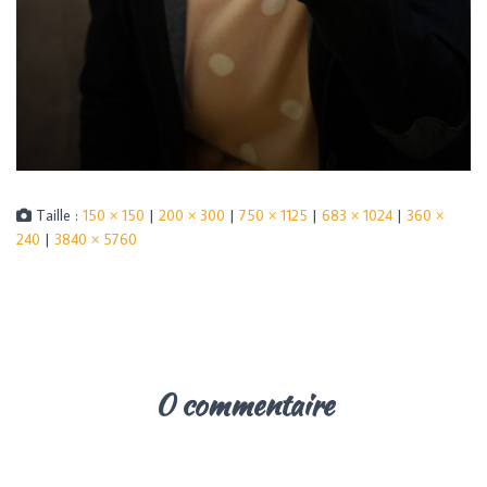
Taille :
150 × 150
|
200 × 300
|
750 × 1125
|
683 × 1024
|
360 ×
240
|
3840 × 5760
0 commentaire