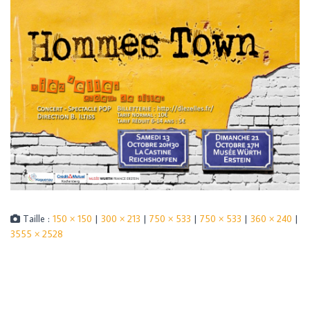
Taille :
150 × 150
|
300 × 213
|
750 × 533
|
750 × 533
|
360 × 240
|
3555 × 2528